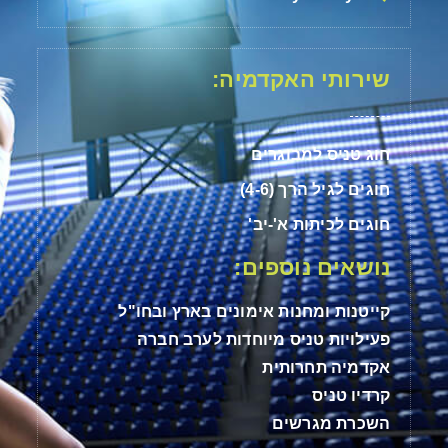
שירותי האקדמיה:
חוג טניס למבוגרים
חוגים לגיל הרך (4-6)
חוגים לכיתות א'-יב'
נושאים נוספים:
קייטנות ומחנות אימונים בארץ ובחו"ל
פעילויות טניס מיוחדות לערב חברה
אקדמיה תחרותית
קרדיו טניס
השכרת מגרשים