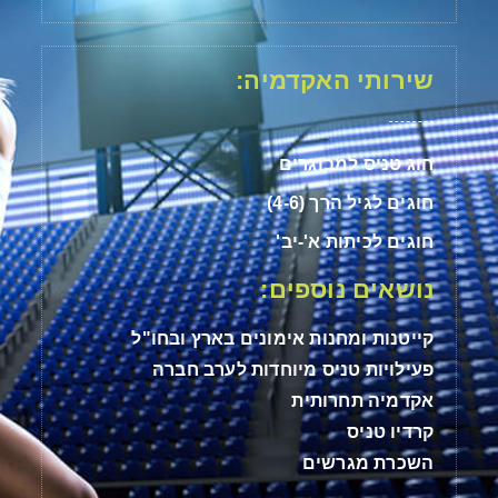
שירותי האקדמיה:
חוג טניס למבוגרים
חוגים לגיל הרך (4-6)
חוגים לכיתות א'-יב'
נושאים נוספים:
קייטנות ומחנות אימונים בארץ ובחו"ל
פעילויות טניס מיוחדות לערב חברה
אקדמיה תחרותית
קרדיו טניס
השכרת מגרשים